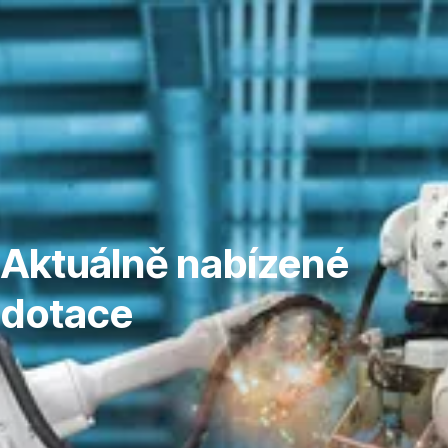
Přeskočit
navigaci
Aktuálně nabízené
dotace