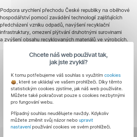
Podpora urychlení přechodu České republiky na oběhové
hospodářství pomocí zavádění technologií zajišťujících
předcházení vzniku odpadů, navýšení recyklační
infrastruktury, omezení plýtvání druhotnými surovinami
a zvýšení obsahu recyklovaných materiálů ve výrobcích.
Chcete náš web používat tak,
Chcete
jak jste zvyklí?
dotaci
K tomu potřebujeme váš souhlas s využitím
cookies
nebo
, které se ukládají ve vašem prohlížeči. Díky těmto
máte
statistickým cookies zjistíme, jak náš web používáte.
svůj
Můžete také pokračovat pouze s cookies nezbytnými
projekt?
pro fungování webu.
Zkonzultujte
Případný souhlas neudělujete navždy. Kdykoliv
ho
můžete změnit svůj názor nebo
upravit
s
nastavení
používání cookies ve svém prohlížeči.
námi.