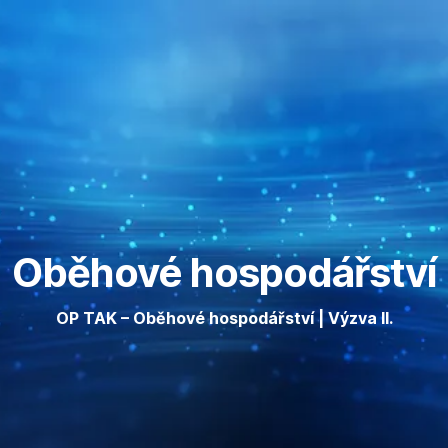
Přeskočit
Přejít
Přejít
navigaci
na
na
Vhodný
Způsobilé
žadatel
výdaje
Oběhové hospodářství
OP TAK – Oběhové hospodářství | Výzva II.