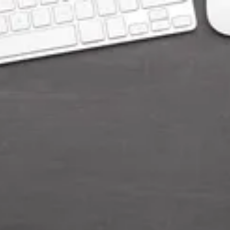
Přeskočit
navigaci
Dotační poradenství