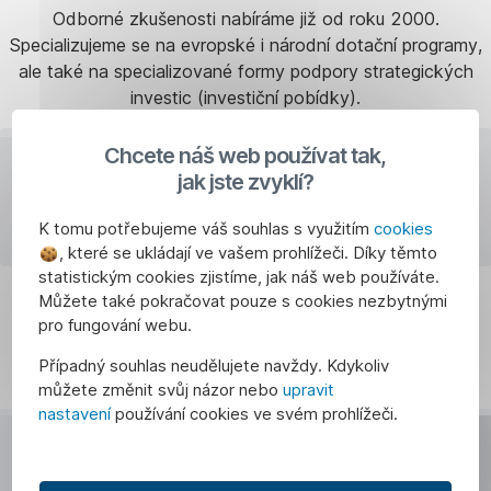
Odborné zkušenosti nabíráme již od roku 2000.
Specializujeme se na evropské i národní dotační programy,
ale také na specializované formy podpory strategických
investic (investiční pobídky).
Chcete náš web používat tak,
TIP:
Jako člen finanční skupiny vás také propojíme s
jak jste zvyklí?
kolegy z České spořitelny pro zajištění si
předfinancování vašich plánů, pro pokrytí vstupní
K tomu potřebujeme váš souhlas s využitím
cookies
investice.
, které se ukládají ve vašem prohlížeči. Díky těmto
statistickým cookies zjistíme, jak náš web používáte.
Můžete také pokračovat pouze s cookies nezbytnými
pro fungování webu.
Objednat konzultaci
Případný souhlas neudělujete navždy. Kdykoliv
,
můžete změnit svůj názor nebo
upravit
Otevírá
nastavení
používání cookies ve svém prohlížeči.
se
v
S námi získáte
modálu