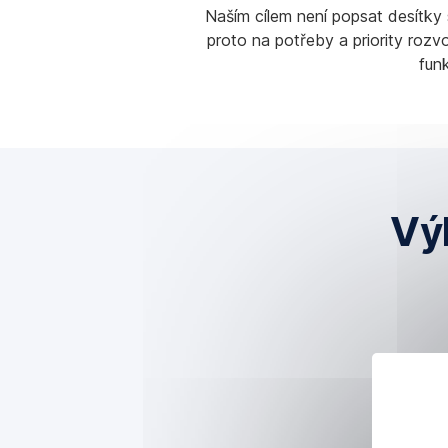
Naším cílem není popsat desítky
proto na potřeby a priority rozv
fun
Vý
Komplexní
zajištění
organizace
tvorby
strategického
plánu
Facilitace