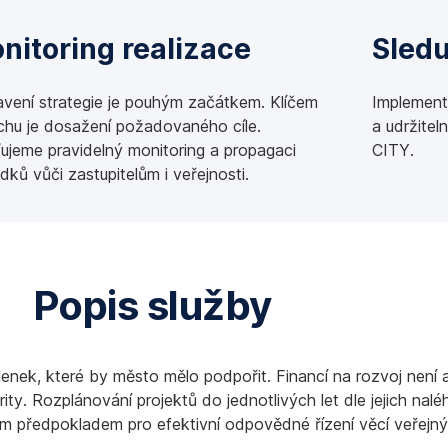
nitoring realizace
Sled
avení strategie je pouhým začátkem. Klíčem
Implement
chu je dosažení požadovaného cíle.
a udržite
ťujeme pravidelný monitoring a propagaci
CITY.
dků vůči zastupitelům i veřejnosti.
Popis služby
lenek, které by město mělo podpořit. Financí na rozvoj není a
ity. Rozplánování projektů do jednotlivých let dle jejich nal
ým předpokladem pro efektivní odpovědné řízení věcí veřejný