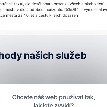
 stránek textu, ale dosáhnout konsenzu všech stakeholderů.
oje města v dlouhodobém horizontu. Důležité je vymezit hlavn
kce města za 10 let a cestu k jejich dosažení.
hody našich služeb
Chcete náš web používat tak,
jak jste zvyklí?