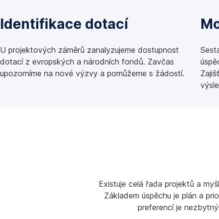
Identifikace dotací
Mo
U projektových záměrů zanalyzujeme dostupnost
Sest
dotací z evropských a národních fondů. Zavčas
úspě
upozorníme na nové výzvy a pomůžeme s žádostí.
Zajiš
výsle
Existuje celá řada projektů a myš
Základem úspěchu je plán a prior
preferencí je nezbytn