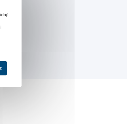
ádají
š
i
t